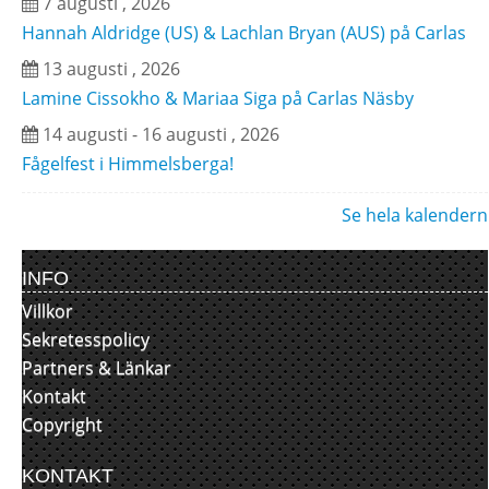
7 augusti , 2026
Hannah Aldridge (US) & Lachlan Bryan (AUS) på Carlas
13 augusti , 2026
Lamine Cissokho & Mariaa Siga på Carlas Näsby
14 augusti - 16 augusti , 2026
Fågelfest i Himmelsberga!
Se hela kalendern
INFO
Villkor
Sekretesspolicy
Partners & Länkar
Kontakt
Copyright
KONTAKT