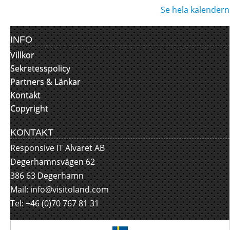
Se hela kalendern
INFO
Villkor
Sekretesspolicy
Partners & Länkar
Kontakt
Copyright
KONTAKT
Responsive IT Alvaret AB
Degerhamnsvägen 62
386 63 Degerhamn
Mail:
info@visitoland.com
Tel: +46 (0)70 767 81 31