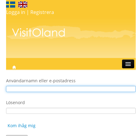
Logga in
|
Registrera
Resa
Användarnamn eller e-postadress
Bo
Äta
Göra
Lösenord
Shopping
Whats on
Kom ihåg mig
My map