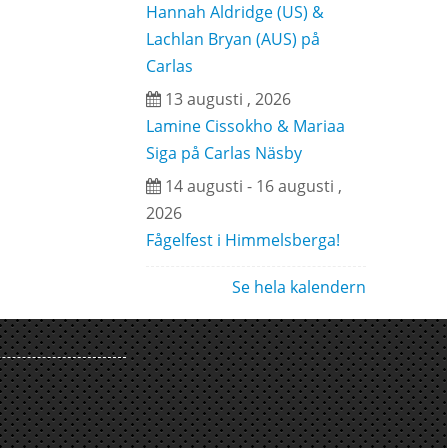
Hannah Aldridge (US) &
Lachlan Bryan (AUS) på
Carlas
13 augusti , 2026
Lamine Cissokho & Mariaa
Siga på Carlas Näsby
14 augusti - 16 augusti ,
2026
Fågelfest i Himmelsberga!
Se hela kalendern