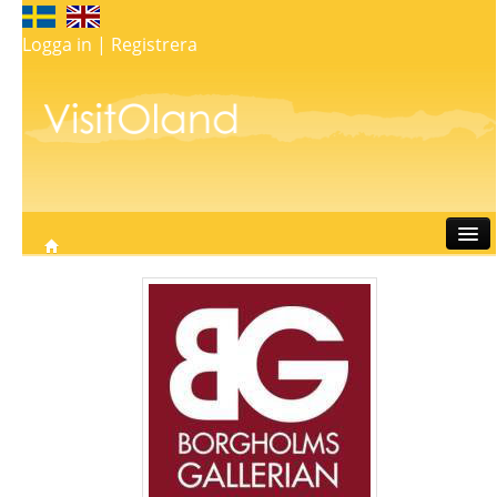
Logga in
|
Registrera
Resa
Bo
Äta
Göra
Shopping
Whats on
My map