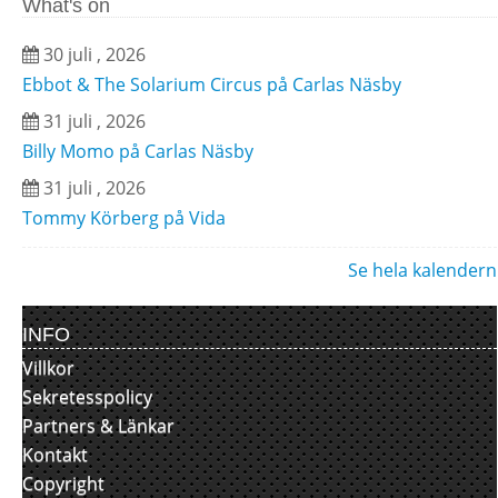
What's on
30 juli , 2026
Ebbot & The Solarium Circus på Carlas Näsby
31 juli , 2026
Billy Momo på Carlas Näsby
31 juli , 2026
Tommy Körberg på Vida
Se hela kalendern
INFO
Villkor
Sekretesspolicy
Partners & Länkar
Kontakt
Copyright