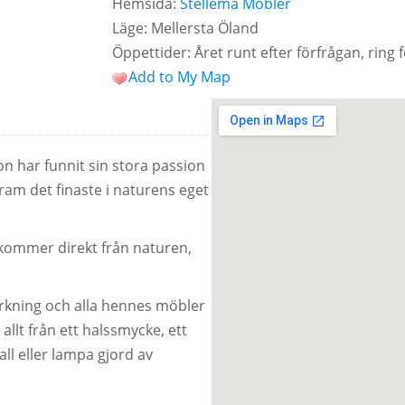
Hemsida:
Stellema Möbler
Läge: Mellersta Öland
Öppettider: Året runt efter förfrågan, ring 
Add to My Map
on har funnit sin stora passion
 fram det finaste i naturens eget
 kommer direkt från naturen,
lverkning och alla hennes möbler
llt från ett halssmycke, ett
ll eller lampa gjord av