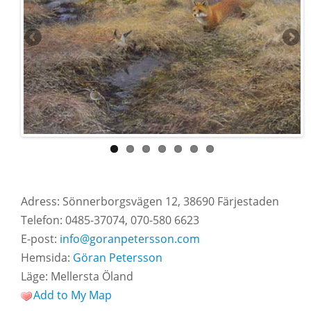
Adress: Sönnerborgsvägen 12, 38690 Färjestaden
Telefon: 0485-37074, 070-580 6623
E-post:
info@goranpetersson.com
Hemsida:
Göran Petersson
Läge: Mellersta Öland
Add to My Map