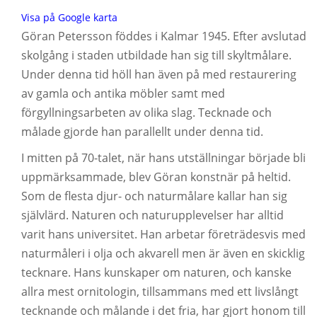
Visa på Google karta
Göran Petersson föddes i Kalmar 1945. Efter avslutad
skolgång i staden utbildade han sig till skyltmålare.
Under denna tid höll han även på med restaurering
av gamla och antika möbler samt med
förgyllningsarbeten av olika slag. Tecknade och
målade gjorde han parallellt under denna tid.
I mitten på 70-talet, när hans utställningar började bli
uppmärksammade, blev Göran konstnär på heltid.
Som de flesta djur- och naturmålare kallar han sig
självlärd. Naturen och naturupplevelser har alltid
varit hans universitet. Han arbetar företrädesvis med
naturmåleri i olja och akvarell men är även en skicklig
tecknare. Hans kunskaper om naturen, och kanske
allra mest ornitologin, tillsammans med ett livslångt
tecknande och målande i det fria, har gjort honom till