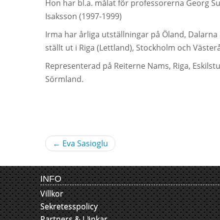
Hon har bl.a. målat för professorerna Georg Su
Isaksson (1997-1999)
Irma har årliga utställningar på Öland, Dalarn
ställt ut i Riga (Lettland), Stockholm och Väster
Representerad på Reiterne Nams, Riga, Eskils
Sörmland.
←
Eva Sasioglu
INFO
Villkor
Sekretesspolicy
Partners & Länkar