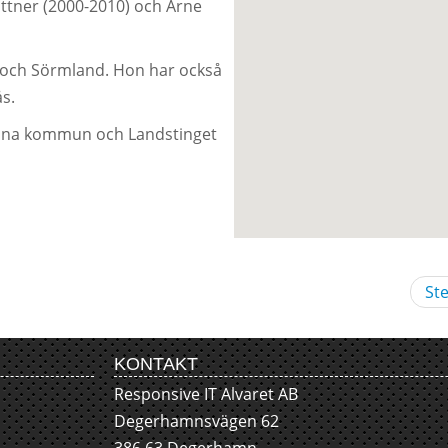
ttner (2000-2010) och Arne
a och Sörmland. Hon har också
ås.
tuna kommun och Landstinget
St
KONTAKT
Responsive IT Alvaret AB
Degerhamnsvägen 62