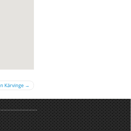
en Kärvinge
→