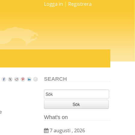
Logga in
|
Registrera
SEARCH
Sök
e
What's on
7 augusti , 2026