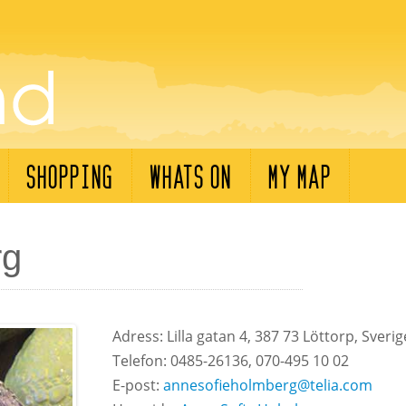
SHOPPING
WHATS ON
MY MAP
rg
Adress: Lilla gatan 4, 387 73 Löttorp, Sverig
Telefon: 0485-26136, 070-495 10 02
E-post:
annesofieholmberg@telia.com