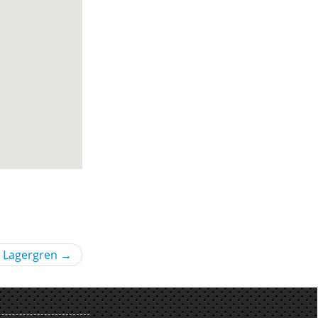
l Lagergren
→