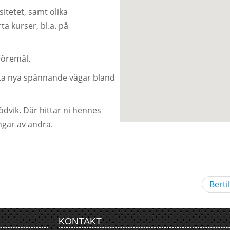
itetet, samt olika
ta kurser, bl.a. på
föremål.
hitta nya spännande vägar bland
dvik. Där hittar ni hennes
ngar av andra.
Berti
KONTAKT