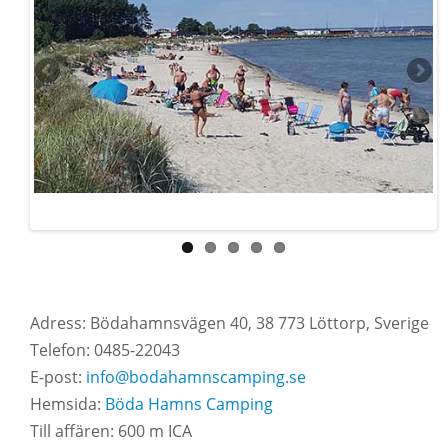
Adress: Bödahamnsvägen 40, 38 773 Löttorp, Sverige
Telefon: 0485-22043
E-post:
info@bodahamnscamping.se
Hemsida:
Böda Hamns Camping
Till affären: 600 m ICA