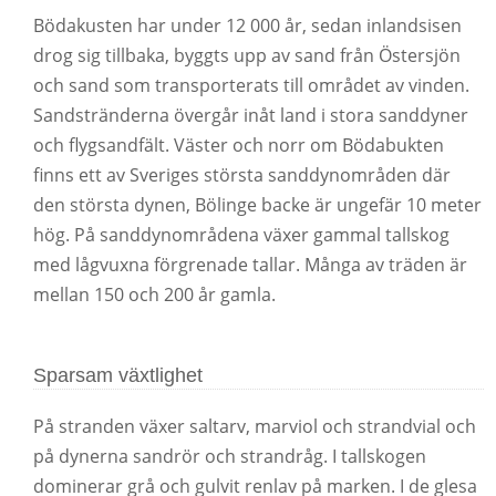
Bödakusten har under 12 000 år, sedan inlandsisen
drog sig tillbaka, byggts upp av sand från Östersjön
och sand som transporterats till området av vinden.
Sandstränderna övergår inåt land i stora sanddyner
och flygsandfält. Väster och norr om Bödabukten
finns ett av Sveriges största sanddynområden där
den största dynen, Bölinge backe är ungefär 10 meter
hög. På sanddynområdena växer gammal tallskog
med lågvuxna förgrenade tallar. Många av träden är
mellan 150 och 200 år gamla.
Sparsam växtlighet
På stranden växer saltarv, marviol och strandvial och
på dynerna sandrör och strandråg. I tallskogen
dominerar grå och gulvit renlav på marken. I de glesa