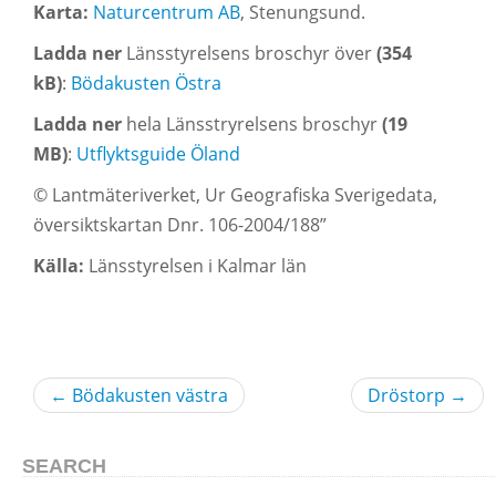
Karta:
Naturcentrum AB
, Stenungsund.
Ladda ner
Länsstyrelsens broschyr över
(354
kB)
:
Bödakusten Östra
Ladda ner
hela Länsstryrelsens broschyr
(19
MB)
:
Utflyktsguide Öland
© Lantmäteriverket, Ur Geografiska Sverigedata,
översiktskartan Dnr. 106-2004/188”
Källa:
Länsstyrelsen i Kalmar län
←
Bödakusten västra
Dröstorp
→
SEARCH