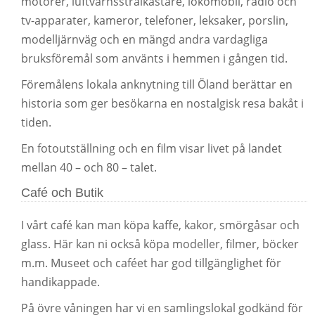
motorer, luftvärnsstrålkastare, lokomobil, radio och
tv-apparater, kameror, telefoner, leksaker, porslin,
modelljärnväg och en mängd andra vardagliga
bruksföremål som använts i hemmen i gången tid.
Föremålens lokala anknytning till Öland berättar en
historia som ger besökarna en nostalgisk resa bakåt i
tiden.
En fotoutställning och en film visar livet på landet
mellan 40 – och 80 – talet.
Café och Butik
I vårt café kan man köpa kaffe, kakor, smörgåsar och
glass. Här kan ni också köpa modeller, filmer, böcker
m.m. Museet och caféet har god tillgänglighet för
handikappade.
På övre våningen har vi en samlingslokal godkänd för