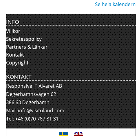
Se hela kalendern
INFO
Villkor
Sekretesspolicy
Partners & Länkar
Kontakt
Copyright
KONTAKT
Responsive IT Alvaret AB
Degerhamnsvägen 62
386 63 Degerhamn
Mail:
info@visitoland.com
Tel: +46 (0)70 767 81 31